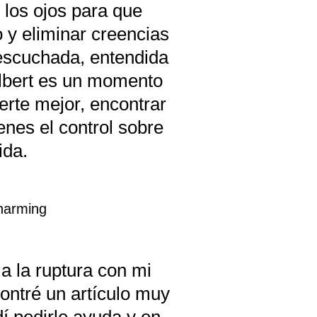
 los ojos para que
 y eliminar creencias
 escuchada, entendida
Albert es un momento
erte mejor, encontrar
enes el control sobre
ida.
charming
V
a la ruptura con mi
ontré un artículo muy