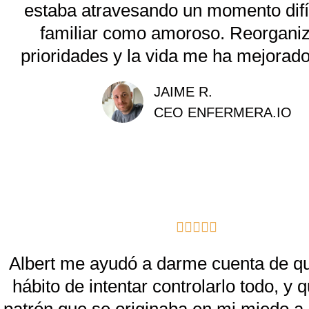
estaba atravesando un momento difíc
o
familiar como amoroso. Reorgani
r
prioridades y la vida me ha mejorad
a
d
JAIME R.
o
CEO ENFERMERA.IO
c
o
n
5
d
V





e
a
Albert me ayudó a darme cuenta de qu
5
l
hábito de intentar controlarlo todo, y 
o