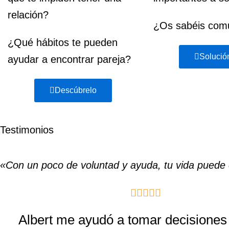
relación?
¿Os sabéis com
¿Qué hábitos te pueden
Solució
ayudar a encontrar pareja?
Descúbrelo
Testimonios
«Con un poco de voluntad y ayuda, tu vida puede 
V





a
Albert me ayudó a tomar decisione
l