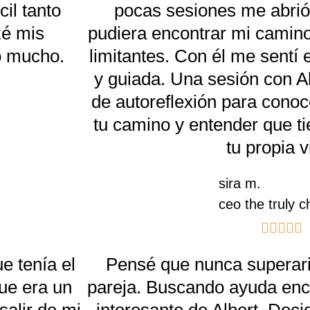
il tanto
pocas sesiones me abrió
o
zé mis
pudiera encontrar mi camino
r
o mucho.
limitantes. Con él me sentí
a
y guiada. Una sesión con 
d
de autoreflexión para conoc
o
tu camino y entender que ti
c
tu propia v
o
n
sira m.
5
ceo the truly 
d





e
a
e tenía el
Pensé que nunca superari
5
l
que era un
pareja. Buscando ayuda enc
o