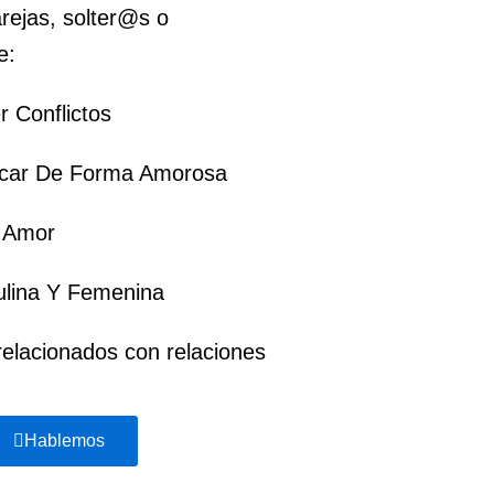
arejas, solter@s o
e:
 Conflictos
car De Forma Amorosa
l Amor
ulina Y Femenina
elacionados con relaciones
Hablemos