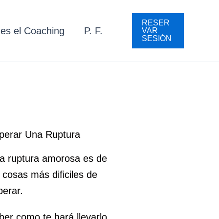
RESER
es el Coaching
P. F.
VAR
SESIÓN
perar Una Ruptura
a ruptura amorosa es de
 cosas más dificiles de
perar.
ber como te hará llevarlo