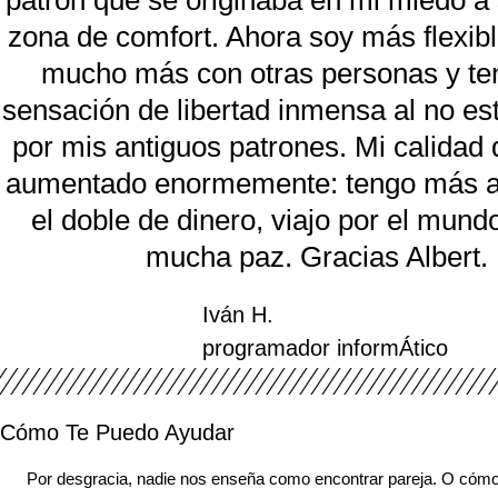
patrón que se originaba en mi miedo a 
r
zona de comfort. Ahora soy más flexibl
a
mucho más con otras personas y te
d
sensación de libertad inmensa al no est
o
por mis antiguos patrones. Mi calidad 
c
aumentado enormemente: tengo más a
o
el doble de dinero, viajo por el mund
n
mucha paz. Gracias Albert.
5
d
Iván H.
e
programador informÁtico
5
Cómo Te Puedo Ayudar
Por desgracia, nadie nos enseña como encontrar pareja. O cómo 