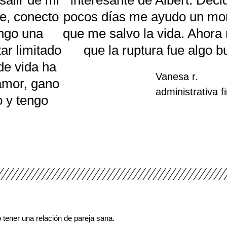
salir de mi
interesante de Albert. Deci
r
e, conecto
pocos días me ayudo un mo
a
ngo una
que me salvo la vida. Ahora
d
ar limitado
que la ruptura fue algo b
o
de vida ha
c
Vanesa r.
mor, gano
o
administrativa f
o y tengo
n
5
d
e
5
tener una relación de pareja sana.