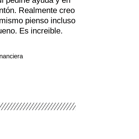
dí pedirle ayuda y en
ntón. Realmente creo
 mismo pienso incluso
ueno. Es increible.
inanciera