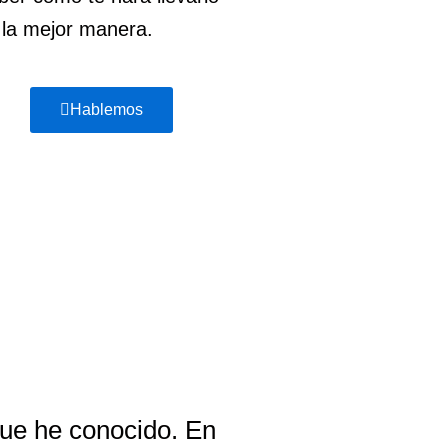
 la mejor manera.
Hablemos
V
que he conocido. En