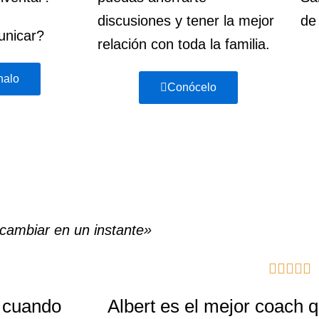
discusiones y tener la mejor
de
unicar?
relación con toda la familia.
nalo
Conócelo
cambiar en un instante»





a
s cuando
Albert es el mejor coach 
l