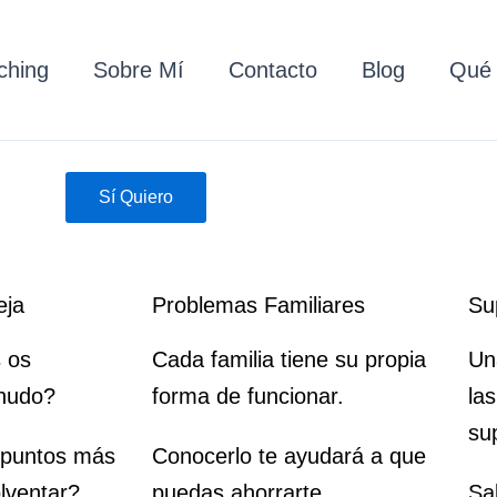
ching
Sobre Mí
Contacto
Blog
Qué 
Sí Quiero
eja
Problemas Familiares
Su
 os
Cada familia tiene su propia
Un
enudo?
forma de funcionar.
las
su
 puntos más
Conocerlo te ayudará a que
lventar?
puedas ahorrarte
Sa