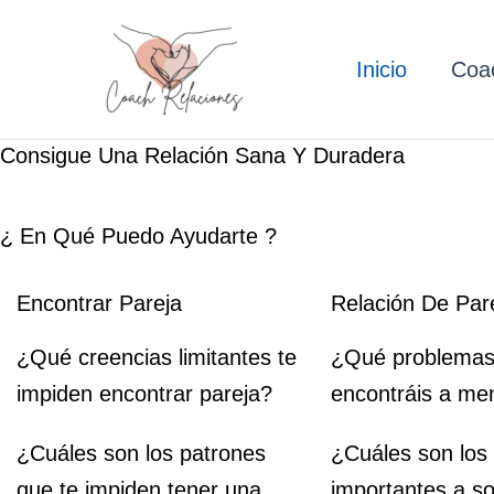
Ir
al
Inicio
Coa
contenido
Consigue Una Relación Sana Y Duradera
¿ En Qué Puedo Ayudarte ?
Encontrar Pareja
Relación De Par
¿Qué creencias limitantes te
¿Qué problemas
impiden encontrar pareja?
encontráis a m
¿Cuáles son los patrones
¿Cuáles son los
que te impiden tener una
importantes a so