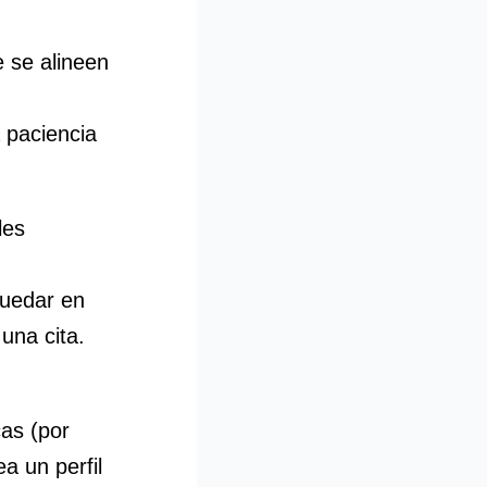
e se alineen
 paciencia
les
quedar en
una cita.
cas (por
a un perfil