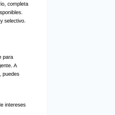
rio, completa
sponibles.
y selectivo.
e para
gente. A
s, puedes
e intereses