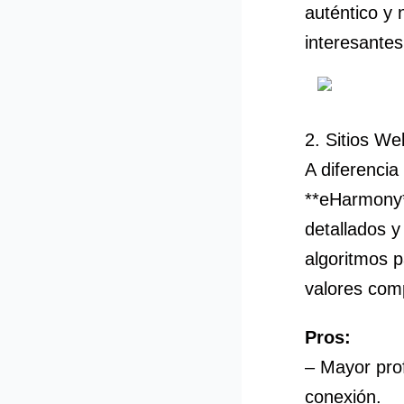
auténtico y 
interesantes
2. Sitios We
A diferencia
**eHarmony*
detallados y
algoritmos p
valores com
Pros:
– Mayor prof
conexión.