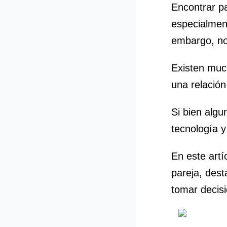
Encontrar p
especialmen
embargo, no 
Existen muc
una relación 
Si bien algu
tecnología y
En este artí
pareja, des
tomar decis