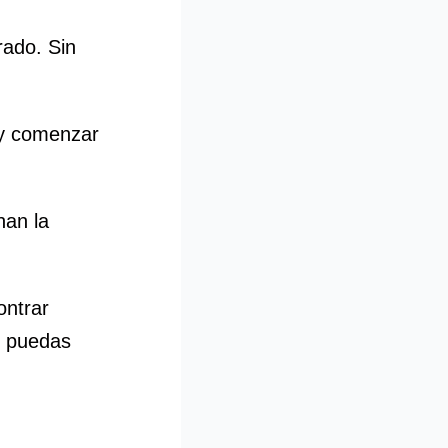
rado. Sin
 y comenzar
han la
ontrar
e puedas