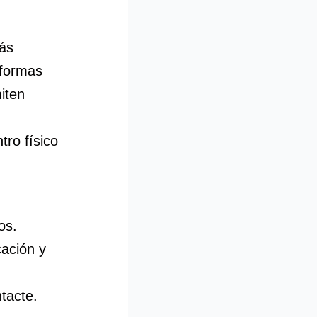
más
aformas
iten
tro físico
os.
cación y
ntacte.