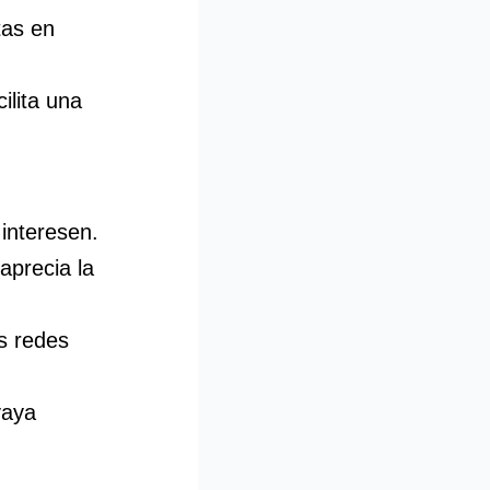
tas en
ilita una
interesen.
aprecia la
as redes
vaya