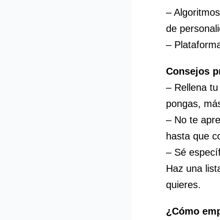
– Algoritmos
de personali
– Plataforma
Consejos p
– Rellena tu
pongas, más 
– No te apr
hasta que co
– Sé específ
Haz una list
quieres.
¿Cómo emp