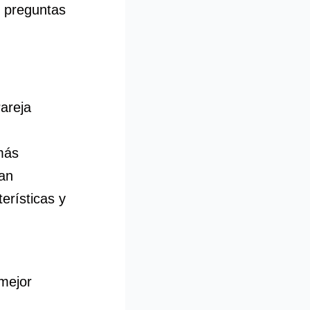
z preguntas
areja
más
zan
erísticas y
 mejor