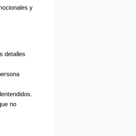
mocionales y
s detalles
persona
lentendidos.
que no