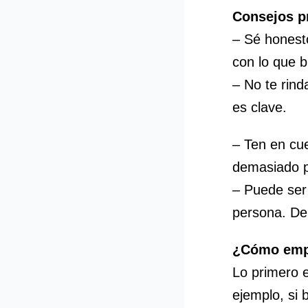
Consejos p
– Sé honesto
con lo que 
– No te rind
es clave.
– Ten en cu
demasiado pr
– Puede ser
persona. De
¿Cómo emp
Lo primero e
ejemplo, si 