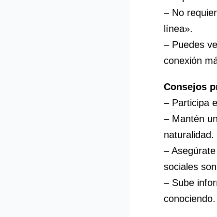
– No requier
línea».
– Puedes ver
conexión má
Consejos p
– Participa 
– Mantén una
naturalidad.
– Asegúrate 
sociales son
– Sube info
conociendo.