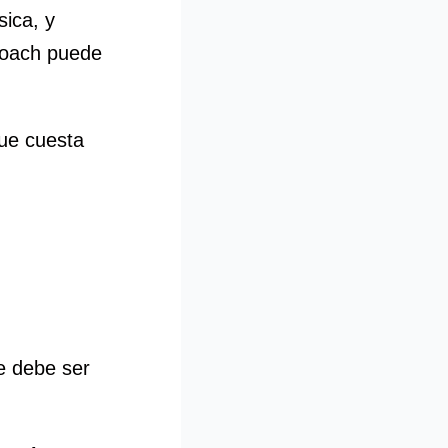
ica, y
coach puede
que cuesta
e debe ser