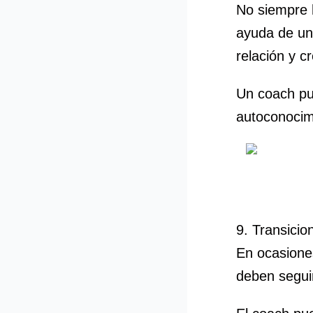
No siempre 
ayuda de u
relación y cr
Un coach pue
autoconocimi
9. Transicio
En ocasiones
deben seguir