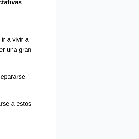
tativas
r a vivir a
er una gran
separarse.
rse a estos