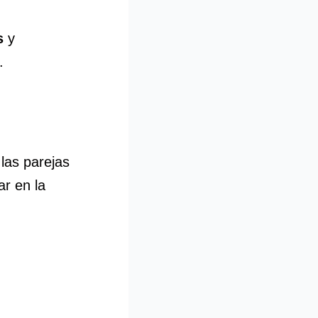
s
y
.
las parejas
ar en la