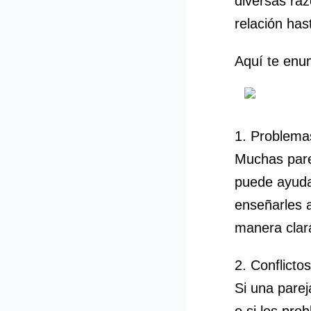
diversas raz
relación ha
Aquí te enu
1. Problema
Muchas pare
puede ayuda
enseñarles 
manera clar
2. Conflicto
Si una parej