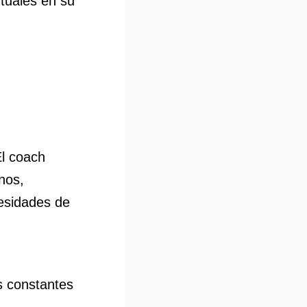
ntuales en su
l coach
nos,
esidades de
s constantes