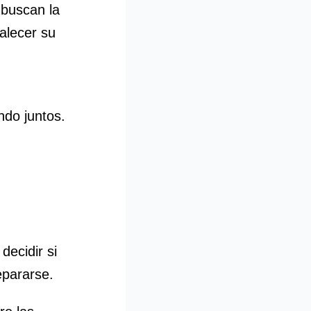
 buscan la
alecer su
ndo juntos.
ecidir si
epararse.