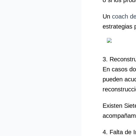
o si los pro
Un
coach de
estrategias 
3. Reconstr
En casos don
pueden acudi
reconstrucc
Existen Sie
acompañamie
4. Falta de 