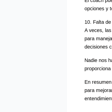
El coach pue
opciones y 
10. Falta de
A veces, la
para manejar
decisiones c
Nadie nos ha
proporciona 
En resumen,
para mejorar
entendimien