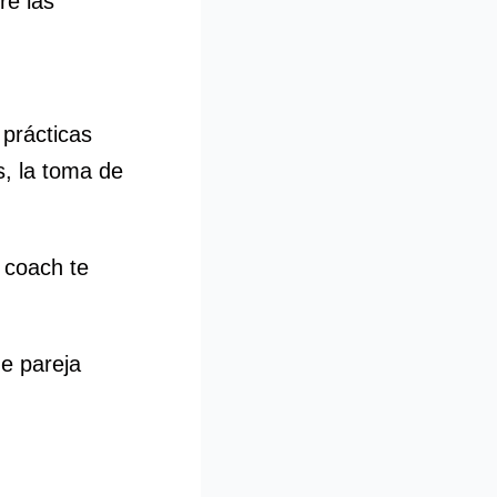
re las
prácticas
s, la toma de
 coach te
e pareja