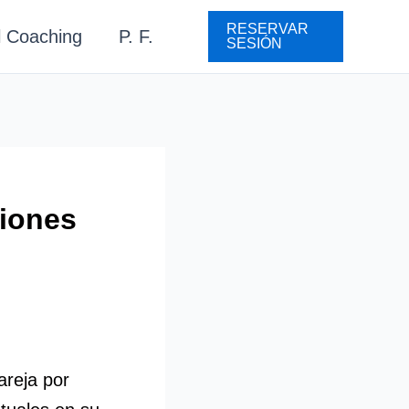
RESERVAR
l Coaching
P. F.
SESIÓN
iones
areja por